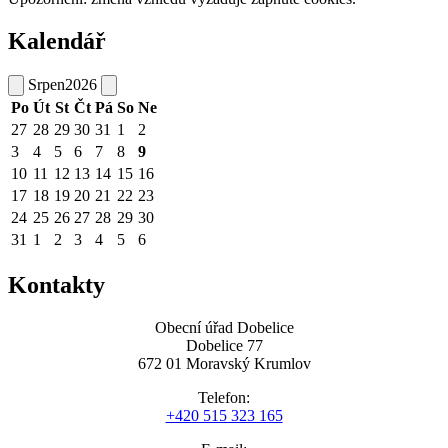
Kalendář
Srpen
2026
Po
Út
St
Čt
Pá
So
Ne
27
28
29
30
31
1
2
3
4
5
6
7
8
9
10
11
12
13
14
15
16
17
18
19
20
21
22
23
24
25
26
27
28
29
30
31
1
2
3
4
5
6
Kontakty
Obecní úřad Dobelice
Dobelice 77
672 01 Moravský Krumlov
Telefon:
+420 515 323 165