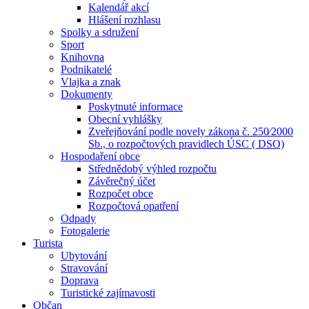
Kalendář akcí
Hlášení rozhlasu
Spolky a sdružení
Sport
Knihovna
Podnikatelé
Vlajka a znak
Dokumenty
Poskytnuté informace
Obecní vyhlášky
Zveřejňování podle novely zákona č. 250⁄2000
Sb., o rozpočtových pravidlech ÚSC ( DSO)
Hospodaření obce
Střednědobý výhled rozpočtu
Závěrečný účet
Rozpočet obce
Rozpočtová opatření
Odpady
Fotogalerie
Turista
Ubytování
Stravování
Doprava
Turistické zajímavosti
Občan