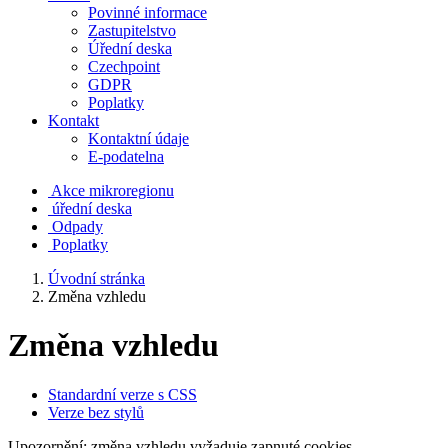
Povinné informace
Zastupitelstvo
Úřední deska
Czechpoint
GDPR
Poplatky
Kontakt
Kontaktní údaje
E-podatelna
Akce mikroregionu
úřední deska
Odpady
Poplatky
Úvodní stránka
Změna vzhledu
Změna vzhledu
Standardní verze s CSS
Verze bez stylů
Upozornění: změna vzhledu vyžaduje zapnuté cookies.