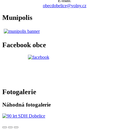
E-mail:
obecdobelice@volny.cz
Munipolis
Facebook obce
Fotogalerie
Náhodná fotogalerie