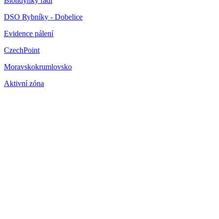
Blondýnky radí
DSO Rybníky - Dobelice
Evidence pálení
CzechPoint
Moravskokrumlovsko
Aktivní zóna