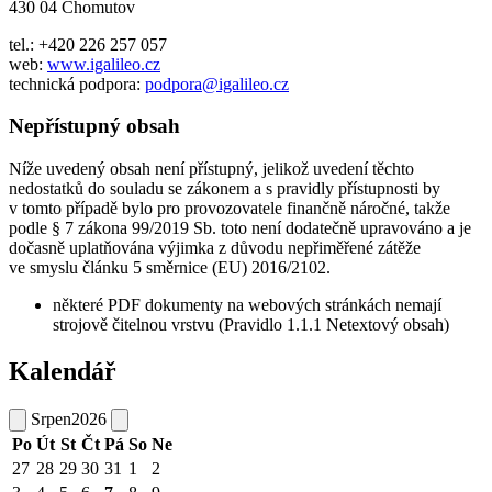
430 04 Chomutov
tel.: +420 226 257 057
web:
www.igalileo.cz
technická podpora:
podpora@igalileo.cz
Nepřístupný obsah
Níže uvedený obsah není přístupný, jelikož uvedení těchto
nedostatků do souladu se zákonem a s pravidly přístupnosti by
v tomto případě bylo pro provozovatele finančně náročné, takže
podle § 7 zákona 99/2019 Sb. toto není dodatečně upravováno a je
dočasně uplatňována výjimka z důvodu nepřiměřené zátěže
ve smyslu článku 5 směrnice (EU) 2016/2102.
některé PDF dokumenty na webových stránkách nemají
strojově čitelnou vrstvu (Pravidlo 1.1.1 Netextový obsah)
Kalendář
Srpen
2026
Po
Út
St
Čt
Pá
So
Ne
27
28
29
30
31
1
2