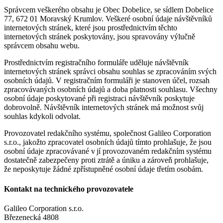
Správcem veškerého obsahu je Obec Dobelice, se sídlem Dobelice
77, 672 01 Moravský Krumlov. Veškeré osobní údaje návštěvníků
internetových stránek, které jsou prostřednictvím těchto
internetových stránek poskytovány, jsou spravovány výlučně
správcem obsahu webu.
Prostřednictvím registračního formuláře uděluje návštěvník
internetových stránek správci obsahu souhlas se zpracováním svých
osobních údajů. V registračním formuláři je stanoven účel, rozsah
zpracovávaných osobních údajů a doba platnosti souhlasu. Všechny
osobní údaje poskytované při registraci návštěvník poskytuje
dobrovolně. Návštěvník internetových stránek má možnost svůj
souhlas kdykoli odvolat.
Provozovatel redakčního systému, společnost Galileo Corporation
s.r.o., jakožto zpracovatel osobních údajů tímto prohlašuje, že jsou
osobní údaje zpracovávané v jí provozovaném redakčním systému
dostatečně zabezpečeny proti ztrátě a úniku a zároveň prohlašuje,
že neposkytuje žádné zpřístupněné osobní údaje třetím osobám.
Kontakt na technického provozovatele
Galileo Corporation s.r.o.
Březenecká 4808