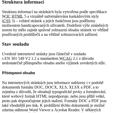
Struktura informací
Struktura informací na stránkách byla vytvořena podle specifikace
W3C
HTML
5 a vizuálně naformátována kaskádovými styly
(
CSS
3) – vzhled stránek a jejich funkčnost jsou podřízeny
možnostem handicapovaných uživatelů. Dodržení výše zmíněných
norem by mělo zajistit správné zobrazení obsahu stránek ve většině
používaných prohlížečů a na většině zobrazovacích zařízení.
Stav souladu
Uvedené internetové stránky jsou částečně v souladu
s EN 301 549 V2 1.2 a standardem
WCAG
2.1 z důvodu
nedostatečně přístupného obsahu anebo výjimek uvedených níže.
Přístupnost obsahu
Na internetových stránkách jsou informace nabízeny i v podobě
dokumentů formátu DOC, DOCX, XLS, XLSX a PDF, a to
zejména z důvodů, že obsahují typografické prvky a formátování,
které webový formát HTML nepodporuje, nebo jsou příliš velké,
proto pak doporučujeme jejich stažení. Formáty DOC a PDF jsou
také vhodnější pro tisk. K prohlížení těchto dokumentů je možné
zdarma stáhnout Word Viewer a Acrobat Reader. V některých