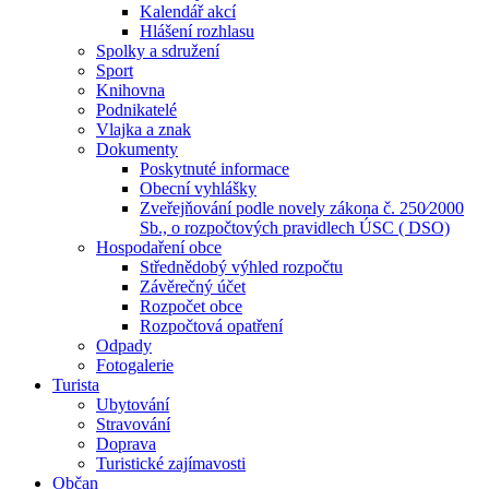
Kalendář akcí
Hlášení rozhlasu
Spolky a sdružení
Sport
Knihovna
Podnikatelé
Vlajka a znak
Dokumenty
Poskytnuté informace
Obecní vyhlášky
Zveřejňování podle novely zákona č. 250⁄2000
Sb., o rozpočtových pravidlech ÚSC ( DSO)
Hospodaření obce
Střednědobý výhled rozpočtu
Závěrečný účet
Rozpočet obce
Rozpočtová opatření
Odpady
Fotogalerie
Turista
Ubytování
Stravování
Doprava
Turistické zajímavosti
Občan