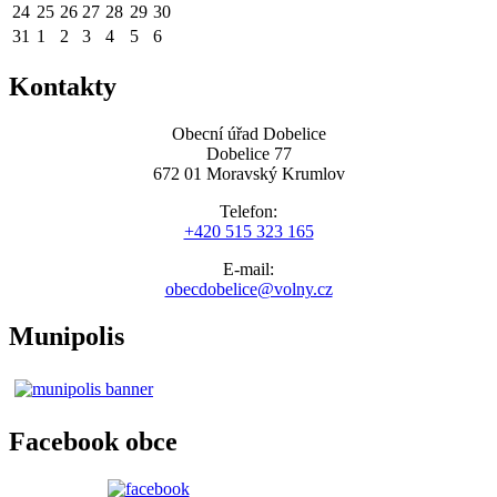
24
25
26
27
28
29
30
31
1
2
3
4
5
6
Kontakty
Obecní úřad Dobelice
Dobelice 77
672 01 Moravský Krumlov
Telefon:
+420 515 323 165
E-mail:
obecdobelice@volny.cz
Munipolis
Facebook obce