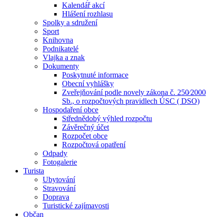
Kalendář akcí
Hlášení rozhlasu
Spolky a sdružení
Sport
Knihovna
Podnikatelé
Vlajka a znak
Dokumenty
Poskytnuté informace
Obecní vyhlášky
Zveřejňování podle novely zákona č. 250⁄2000
Sb., o rozpočtových pravidlech ÚSC ( DSO)
Hospodaření obce
Střednědobý výhled rozpočtu
Závěrečný účet
Rozpočet obce
Rozpočtová opatření
Odpady
Fotogalerie
Turista
Ubytování
Stravování
Doprava
Turistické zajímavosti
Občan