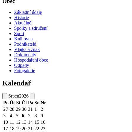
Obec
Základní údaje
Historie
Aktuálně
Spolky a sdružení
Sport
Knihovna
Podnikatelé
Vlajka a znak
Dokumenty
Hospodaření obce
Odpady
Fotogalerie
Kalendář
Srpen
2026
Po
Út
St
Čt
Pá
So
Ne
27
28
29
30
31
1
2
3
4
5
6
7
8
9
10
11
12
13
14
15
16
17
18
19
20
21
22
23