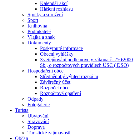
Kalendář akcí
Hlášení rozhlasu
Spolky a sdružení
Sport
Knihovna
Podnikatelé
Vlajka a znak
Dokumenty
Poskytnuté informace
Obecní vyhlášky
Zveřejňování podle novely zákona č. 250⁄2000
Sb., o rozpočtových pravidlech ÚSC ( DSO)
Hospodaření obce
Střednědobý výhled rozpočtu
Závěrečný účet
Rozpočet obce
Rozpočtová opatření
Odpady
Fotogalerie
Turista
Ubytování
Stravování
Doprava
Turistické zajímavosti
Občan